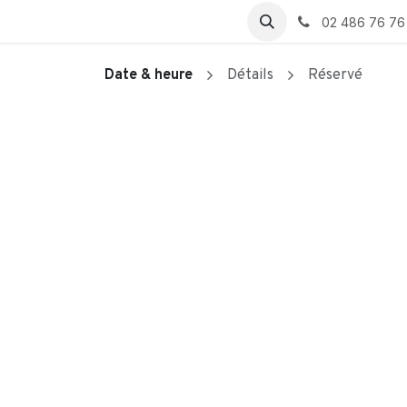
omberie
Climatisation
02 486 76 76
Date & heure
Détails
Réservé