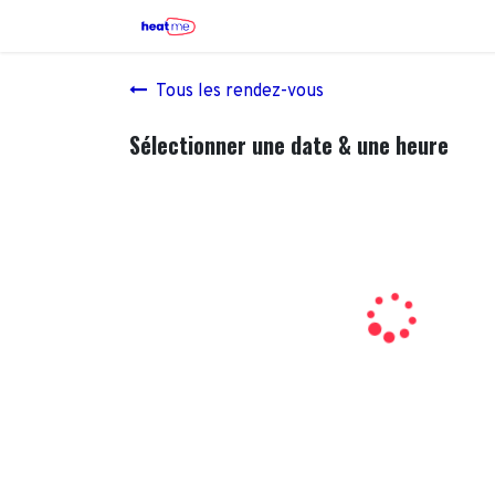
Se rendre au contenu
Accueil
Chauffage
Pl
Tous les rendez-vous
Sélectionner une date & une heure