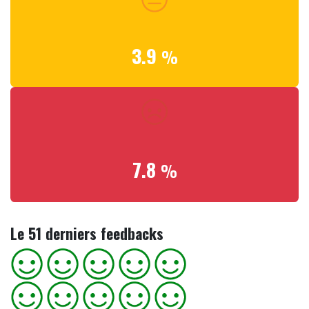
3.9
%
7.8
%
Le 51 derniers feedbacks